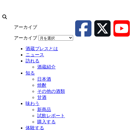
アーカイブ
アーカイブ
酒蔵プレスとは
ニュース
訪れる
酒蔵紹介
知る
日本酒
焼酎
その他の酒類
甘酒
味わう
新商品
試飲レポート
購入する
体験する