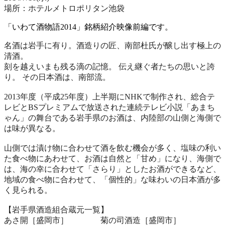
場所：ホテルメトロポリタン池袋
「いわて酒物語2014」銘柄紹介映像前編です。
名酒は岩手に有り。酒造りの匠、南部杜氏が醸し出す極上の
清酒。
刻を越えいまも残る滴の記憶。 伝え継ぐ者たちの思いと誇
り。 その日本酒は、南部流。
2013年度（平成25年度）上半期にNHKで制作され、総合テ
レビとBSプレミアムで放送された連続テレビ小説「あまち
ゃん」の舞台である岩手県のお酒は、内陸部の山側と海側で
は味が異なる。
山側では漬け物に合わせて酒を飲む機会が多く、塩味の利い
た食べ物にあわせて、お酒は自然と「甘め」になり、海側で
は、海の幸に合わせて「さらり」としたお酒ができるなど、
地域の食べ物に合わせて、「個性的」な味わいの日本酒が多
く見られる。
【岩手県酒造組合蔵元一覧】
あさ開［盛岡市］ 菊の司酒造［盛岡市］