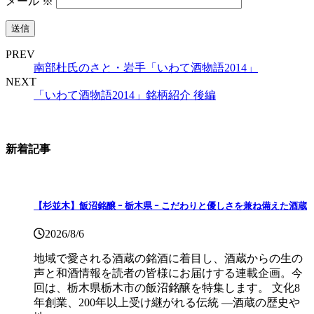
メール
※
PREV
南部杜氏のさと・岩手「いわて酒物語2014」
NEXT
「いわて酒物語2014」銘柄紹介 後編
新着記事
【杉並木】飯沼銘醸 ｰ 栃木県 ｰ こだわりと優しさを兼ね備えた酒蔵
2026/8/6
地域で愛される酒蔵の銘酒に着目し、酒蔵からの生の
声と和酒情報を読者の皆様にお届けする連載企画。今
回は、栃木県栃木市の飯沼銘醸を特集します。 文化8
年創業、200年以上受け継がれる伝統 ―酒蔵の歴史や