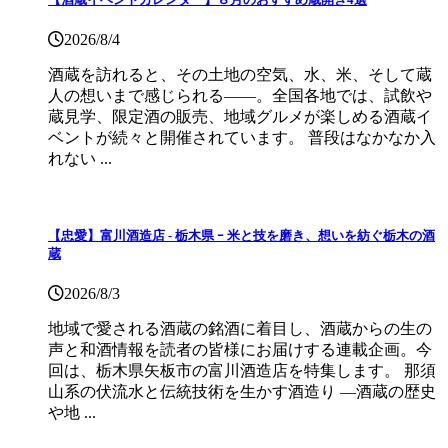
2026/8/4
酒蔵を訪れると、その土地の空気、水、米、そして蔵
人の想いまで感じられる——。全国各地では、試飲や
蔵見学、限定酒の販売、地域グルメが楽しめる酒蔵イ
ベントが続々と開催されています。 普段はなかなか入
れない ...
【忠愛】富川酒造店 ‐ 栃木県 ｰ 米と技を磨き、想いを紡ぐ栃木の酒
蔵
2026/8/3
地域で愛される酒蔵の銘酒に着目し、酒蔵からの生の
声と和酒情報を読者の皆様にお届けする連載企画。今
回は、栃木県矢板市の富川酒造店を特集します。 那須
山系の伏流水と伝統技術を生かす酒造り ―酒蔵の歴史
や地 ...