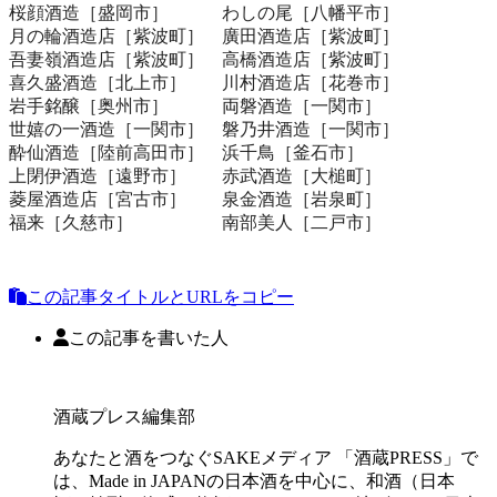
桜顔酒造［盛岡市］ わしの尾［八幡平市］
月の輪酒造店［紫波町］ 廣田酒造店［紫波町］
吾妻嶺酒造店［紫波町］ 高橋酒造店［紫波町］
喜久盛酒造［北上市］ 川村酒造店［花巻市］
岩手銘醸［奥州市］ 両磐酒造［一関市］
世嬉の一酒造［一関市］ 磐乃井酒造［一関市］
酔仙酒造［陸前高田市］ 浜千鳥［釜石市］
上閉伊酒造［遠野市］ 赤武酒造［大槌町］
菱屋酒造店［宮古市］ 泉金酒造［岩泉町］
福来［久慈市］ 南部美人［二戸市］
この記事タイトルとURLをコピー
この記事を書いた人
酒蔵プレス編集部
あなたと酒をつなぐSAKEメディア 「酒蔵PRESS」で
は、Made in JAPANの日本酒を中心に、和酒（日本