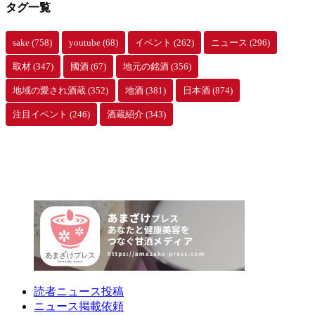
タグ一覧
sake
(758)
youtube
(68)
イベント
(262)
ニュース
(296)
取材
(347)
國酒
(67)
地元の銘酒
(356)
地域の愛され酒蔵
(352)
地酒
(381)
日本酒
(874)
注目イベント
(246)
酒蔵紹介
(343)
読者ニュース投稿
ニュース掲載依頼