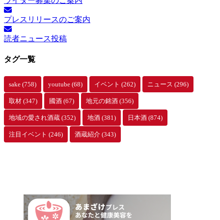
ライター募集のご案内
プレスリリースのご案内
読者ニュース投稿
タグ一覧
sake
(758)
youtube
(68)
イベント
(262)
ニュース
(296)
取材
(347)
國酒
(67)
地元の銘酒
(356)
地域の愛され酒蔵
(352)
地酒
(381)
日本酒
(874)
注目イベント
(246)
酒蔵紹介
(343)