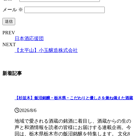
メール
※
PREV
日本酒応援団
NEXT
【太平山】小玉醸造株式会社
新着記事
【杉並木】飯沼銘醸 ｰ 栃木県 ｰ こだわりと優しさを兼ね備えた酒蔵
2026/8/6
地域で愛される酒蔵の銘酒に着目し、酒蔵からの生の
声と和酒情報を読者の皆様にお届けする連載企画。今
回は、栃木県栃木市の飯沼銘醸を特集します。 文化8