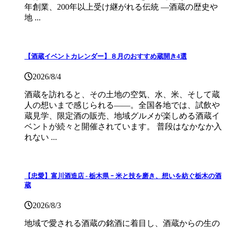
年創業、200年以上受け継がれる伝統 ―酒蔵の歴史や
地 ...
【酒蔵イベントカレンダー】８月のおすすめ蔵開き4選
2026/8/4
酒蔵を訪れると、その土地の空気、水、米、そして蔵
人の想いまで感じられる——。全国各地では、試飲や
蔵見学、限定酒の販売、地域グルメが楽しめる酒蔵イ
ベントが続々と開催されています。 普段はなかなか入
れない ...
【忠愛】富川酒造店 ‐ 栃木県 ｰ 米と技を磨き、想いを紡ぐ栃木の酒
蔵
2026/8/3
地域で愛される酒蔵の銘酒に着目し、酒蔵からの生の