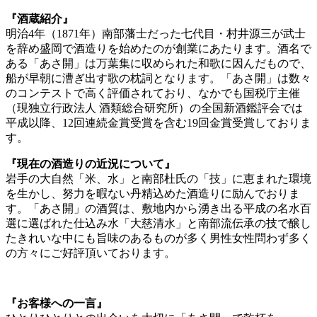
『酒蔵紹介』
明治4年（1871年）南部藩士だった七代目・村井源三が武士
を辞め盛岡で酒造りを始めたのが創業にあたります。酒名で
ある「あさ開」は万葉集に収められた和歌に因んだもので、
船が早朝に漕ぎ出す歌の枕詞となります。「あさ開」は数々
のコンテストで高く評価されており、なかでも国税庁主催
（現独立行政法人 酒類総合研究所）の全国新酒鑑評会では
平成以降、12回連続金賞受賞を含む19回金賞受賞しておりま
す。
『現在の酒造りの近況について』
岩手の大自然「米、水」と南部杜氏の「技」に恵まれた環境
を生かし、努力を暇ない丹精込めた酒造りに励んでおりま
す。「あさ開」の酒質は、敷地内から湧き出る平成の名水百
選に選ばれた仕込み水「大慈清水」と南部流伝承の技で醸し
たきれいな中にも旨味のあるものが多く男性女性問わず多く
の方々にご好評頂いております。
『お客様への一言』