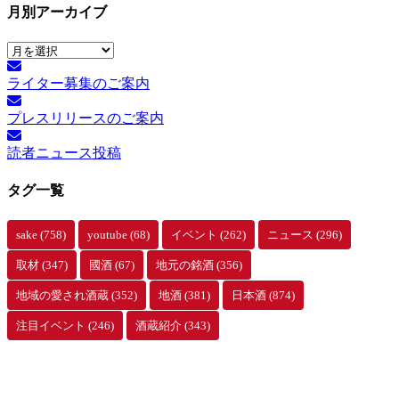
月別アーカイブ
月
別
ライター募集のご案内
ア
ー
プレスリリースのご案内
カ
イ
読者ニュース投稿
ブ
タグ一覧
sake
(758)
youtube
(68)
イベント
(262)
ニュース
(296)
取材
(347)
國酒
(67)
地元の銘酒
(356)
地域の愛され酒蔵
(352)
地酒
(381)
日本酒
(874)
注目イベント
(246)
酒蔵紹介
(343)