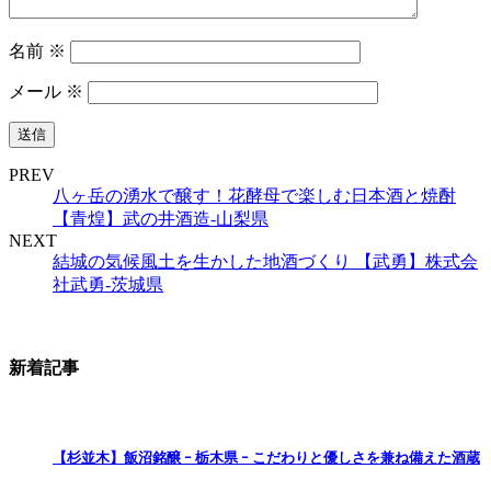
名前
※
メール
※
PREV
八ヶ岳の湧水で醸す！花酵母で楽しむ日本酒と焼酎
【青煌】武の井酒造‐山梨県
NEXT
結城の気候風土を生かした地酒づくり 【武勇】株式会
社武勇‐茨城県
新着記事
【杉並木】飯沼銘醸 ｰ 栃木県 ｰ こだわりと優しさを兼ね備えた酒蔵