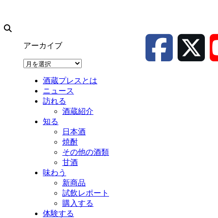
アーカイブ
ア
ー
酒蔵プレスとは
カ
ニュース
イ
訪れる
ブ
酒蔵紹介
知る
日本酒
焼酎
その他の酒類
甘酒
味わう
新商品
試飲レポート
購入する
体験する