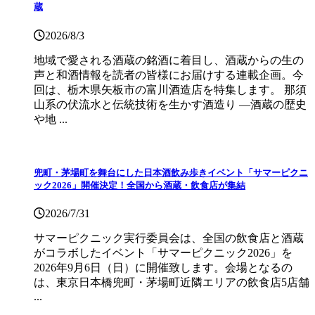
蔵
2026/8/3
地域で愛される酒蔵の銘酒に着目し、酒蔵からの生の
声と和酒情報を読者の皆様にお届けする連載企画。今
回は、栃木県矢板市の富川酒造店を特集します。 那須
山系の伏流水と伝統技術を生かす酒造り ―酒蔵の歴史
や地 ...
兜町・茅場町を舞台にした日本酒飲み歩きイベント「サマーピクニ
ック2026」開催決定！全国から酒蔵・飲食店が集結
2026/7/31
サマーピクニック実⾏委員会は、全国の飲⾷店と酒蔵
がコラボしたイベント「サマーピクニック2026」を
2026年9月6日（日）に開催致します。会場となるの
は、東京日本橋兜町・茅場町近隣エリアの飲食店5店舗
...