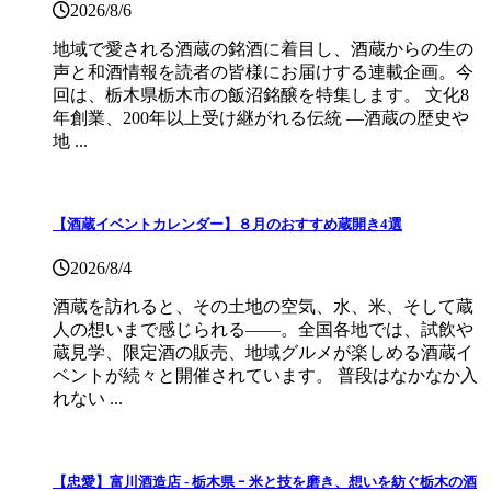
2026/8/6
地域で愛される酒蔵の銘酒に着目し、酒蔵からの生の
声と和酒情報を読者の皆様にお届けする連載企画。今
回は、栃木県栃木市の飯沼銘醸を特集します。 文化8
年創業、200年以上受け継がれる伝統 ―酒蔵の歴史や
地 ...
【酒蔵イベントカレンダー】８月のおすすめ蔵開き4選
2026/8/4
酒蔵を訪れると、その土地の空気、水、米、そして蔵
人の想いまで感じられる——。全国各地では、試飲や
蔵見学、限定酒の販売、地域グルメが楽しめる酒蔵イ
ベントが続々と開催されています。 普段はなかなか入
れない ...
【忠愛】富川酒造店 ‐ 栃木県 ｰ 米と技を磨き、想いを紡ぐ栃木の酒