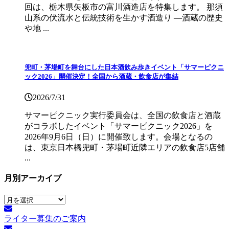
回は、栃木県矢板市の富川酒造店を特集します。 那須
山系の伏流水と伝統技術を生かす酒造り ―酒蔵の歴史
や地 ...
兜町・茅場町を舞台にした日本酒飲み歩きイベント「サマーピクニ
ック2026」開催決定！全国から酒蔵・飲食店が集結
2026/7/31
サマーピクニック実⾏委員会は、全国の飲⾷店と酒蔵
がコラボしたイベント「サマーピクニック2026」を
2026年9月6日（日）に開催致します。会場となるの
は、東京日本橋兜町・茅場町近隣エリアの飲食店5店舗
...
月別アーカイブ
月
別
ライター募集のご案内
ア