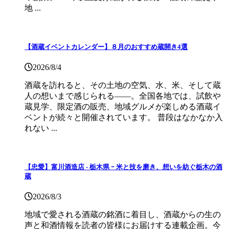
地 ...
【酒蔵イベントカレンダー】８月のおすすめ蔵開き4選
2026/8/4
酒蔵を訪れると、その土地の空気、水、米、そして蔵
人の想いまで感じられる——。全国各地では、試飲や
蔵見学、限定酒の販売、地域グルメが楽しめる酒蔵イ
ベントが続々と開催されています。 普段はなかなか入
れない ...
【忠愛】富川酒造店 ‐ 栃木県 ｰ 米と技を磨き、想いを紡ぐ栃木の酒
蔵
2026/8/3
地域で愛される酒蔵の銘酒に着目し、酒蔵からの生の
声と和酒情報を読者の皆様にお届けする連載企画。今