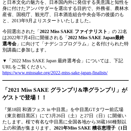
と⽇本⽂化の魅⼒を、⽇本国内外に発信する美意識と知性を
⾝に付けたアンバサダーを選出する⽬的で、外務省、農林⽔
産省、国税庁、観光庁、⽇本酒造組合中央会等の後援のも
と、2013年9⽉よりスタートいたしました。
今回選出された「
2022 Miss SAKE ファイナリスト
」の 22名
は2022年7⽉4⽇に開催される「
2022 Miss SAKE Japan最終
選考会
」に向けて「ナデシコプログラム」と名付けられた特
別講義に参加します。
▼「2022 Miss SAKE Japan 最終選考会」については、下記
URLをご覧ください。
https://www.misssake.org/2022-miss-sake-japan-finalists/
「2021 Miss SAKE グランプリ&準グランプリ」が
ゲストで登場！！
『第18回 和酒フェス in 中目黒』を中目黒GTタワー前広場
（東京都目黒区）にて3月26日（土）と27日（日）に開催い
たします。桜で有名な中目黒に全国各地から38蔵160種類以
上の和酒が集まります。
2021年Miss SAKE 糟谷恵理子（1日