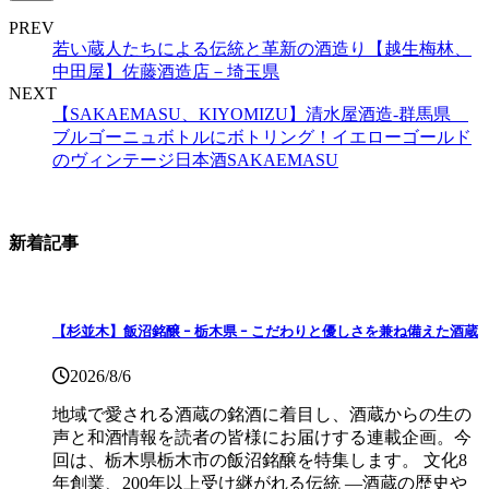
PREV
若い蔵人たちによる伝統と革新の酒造り【越生梅林、
中田屋】佐藤酒造店－埼玉県
NEXT
【SAKAEMASU、KIYOMIZU】清水屋酒造-群馬県
ブルゴーニュボトルにボトリング！イエローゴールド
のヴィンテージ日本酒SAKAEMASU
新着記事
【杉並木】飯沼銘醸 ｰ 栃木県 ｰ こだわりと優しさを兼ね備えた酒蔵
2026/8/6
地域で愛される酒蔵の銘酒に着目し、酒蔵からの生の
声と和酒情報を読者の皆様にお届けする連載企画。今
回は、栃木県栃木市の飯沼銘醸を特集します。 文化8
年創業、200年以上受け継がれる伝統 ―酒蔵の歴史や