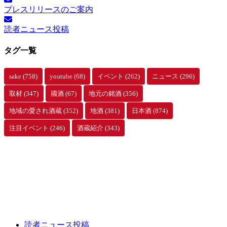
ー
プレスリリースのご案内
カ
イ
読者ニュース投稿
ブ
タグ一覧
sake
(758)
youtube
(68)
イベント
(262)
ニュース
(296)
取材
(347)
國酒
(67)
地元の銘酒
(356)
地域の愛され酒蔵
(352)
地酒
(381)
日本酒
(874)
注目イベント
(246)
酒蔵紹介
(343)
読者ニュース投稿