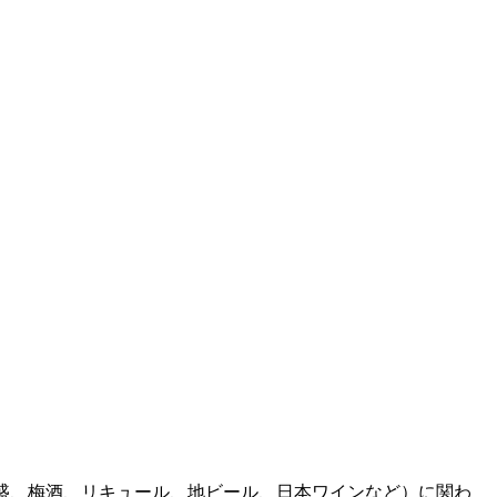
焼酎、泡盛、梅酒、リキュール、地ビール、日本ワインなど）に関わ