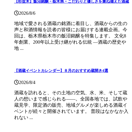
【杉並木】飯沼銘醸 ｰ 栃木県 ｰ こだわりと優しさを兼ね備えた酒蔵
2026/8/6
地域で愛される酒蔵の銘酒に着目し、酒蔵からの生の
声と和酒情報を読者の皆様にお届けする連載企画。今
回は、栃木県栃木市の飯沼銘醸を特集します。 文化8
年創業、200年以上受け継がれる伝統 ―酒蔵の歴史や
地 ...
【酒蔵イベントカレンダー】８月のおすすめ蔵開き4選
2026/8/4
酒蔵を訪れると、その土地の空気、水、米、そして蔵
人の想いまで感じられる——。全国各地では、試飲や
蔵見学、限定酒の販売、地域グルメが楽しめる酒蔵イ
ベントが続々と開催されています。 普段はなかなか入
れない ...