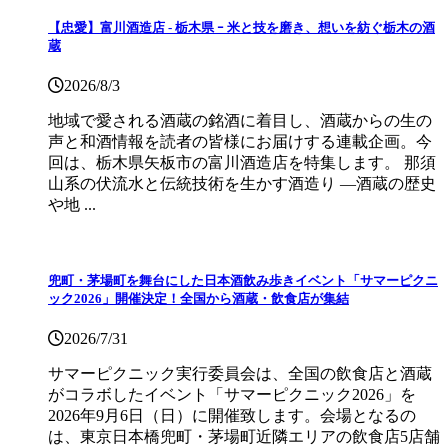
【忠愛】富川酒造店 ‐ 栃木県 ｰ 米と技を磨き、想いを紡ぐ栃木の酒
蔵
2026/8/3
地域で愛される酒蔵の銘酒に着目し、酒蔵からの生の
声と和酒情報を読者の皆様にお届けする連載企画。今
回は、栃木県矢板市の富川酒造店を特集します。 那須
山系の伏流水と伝統技術を生かす酒造り ―酒蔵の歴史
や地 ...
兜町・茅場町を舞台にした日本酒飲み歩きイベント「サマーピクニ
ック2026」開催決定！全国から酒蔵・飲食店が集結
2026/7/31
サマーピクニック実⾏委員会は、全国の飲⾷店と酒蔵
がコラボしたイベント「サマーピクニック2026」を
2026年9月6日（日）に開催致します。会場となるの
は、東京日本橋兜町・茅場町近隣エリアの飲食店5店舗