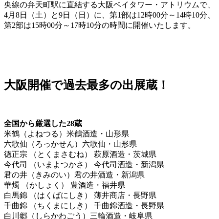
央線の弁天町駅に直結する大阪ベイタワー・アトリウムで、
4月8日（土）と9日（日）に、第1部は12時00分～14時10分、
第2部は15時00分～17時10分の時間に開催いたします。
大阪開催で過去最多の出展蔵！
全国から厳選した28蔵
米鶴（よねつる）米鶴酒造・山形県
六歌仙（ろっかせん）六歌仙・山形県
徳正宗 （とくまさむね） 萩原酒造・茨城県
今代司 （いまよつかさ） 今代司酒造・新潟県
君の井（きみのい）君の井酒造・新潟県
華燭 （かしょく） 豊酒造・福井県
白馬錦 （はくばにしき） 薄井商店・長野県
千曲錦 （ちくまにしき） 千曲錦酒造・長野県
白川郷（しらかわごう）三輪酒造・岐阜県