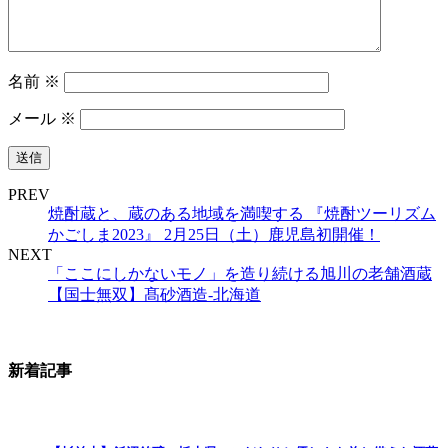
名前
※
メール
※
PREV
焼酎蔵と、蔵のある地域を満喫する 『焼酎ツーリズム
かごしま2023』 2月25日（土）鹿児島初開催！
NEXT
「ここにしかないモノ」を造り続ける旭川の老舗酒蔵
【国士無双】髙砂酒造‐北海道
新着記事