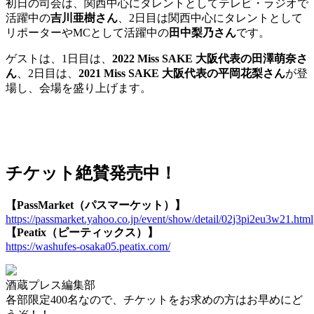
初日の司会は、関西中心にタレントとしてテレビ・ラジオで
活躍中の
吉川亜樹さん
、2日目は関西中心にタレントとして
リポーターやMCとして活躍中の
田中梨乃さん
です。
ゲストは、1日目は、
2022 Miss SAKE 大阪代表の田澤萌奈さ
ん
、2日目は、
2021 Miss SAKE 大阪代表の平岡花梨さん
が登
場し、会場を盛り上げます。
チケット絶賛発売中！
【PassMarket（パスマーケット）】
https://passmarket.yahoo.co.jp/event/show/detail/02j3pi2eu3w21.html
【Peatix（ピーティックス）】
https://washufes-osaka05.peatix.com/
酒蔵プレス編集部
各部限定400名なので、チケットをお求めの方はお早めにど