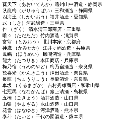
葵天下（あおいてんか）遠州山中酒造・静岡県
臥龍梅（がりゅうばい）三和酒造・静岡県
四海王（しかいおう）福井酒造・愛知県
式（しき）河武醸造・三重県
作 （ざく） 清水清三郎商店・三重県
唯々（ただただ）竹内酒造・滋賀県
富翁 （とみおう） 北川本家・京都府
神鷹 （かみたか） 江井ヶ嶋酒造・兵庫県
鳳鳴 （ほうめい） 鳳鳴酒造・兵庫県
龍力（たつりき）本田商店・兵庫県
梅乃宿（うめのやど）梅乃宿酒造・奈良県
歓喜光（かんきこう）澤田酒造・奈良県
長龍（ちょうりょう）長龍酒造・奈良県
車坂 （くるまざか） 吉村秀雄商店・和歌山県
七冠馬（ななかんば）簸上清酒・島根県
五橋（ごきょう）酒井酒造・山口県
山猿（やまざる）永山酒造・山口県
花雪（はなゆき）河津酒造・熊本県
泰斗（たいと）千代の園酒造・熊本県