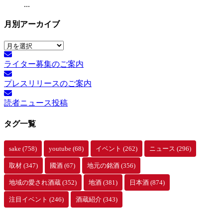
...
月別アーカイブ
月
別
ライター募集のご案内
ア
ー
プレスリリースのご案内
カ
イ
読者ニュース投稿
ブ
タグ一覧
sake
(758)
youtube
(68)
イベント
(262)
ニュース
(296)
取材
(347)
國酒
(67)
地元の銘酒
(356)
地域の愛され酒蔵
(352)
地酒
(381)
日本酒
(874)
注目イベント
(246)
酒蔵紹介
(343)