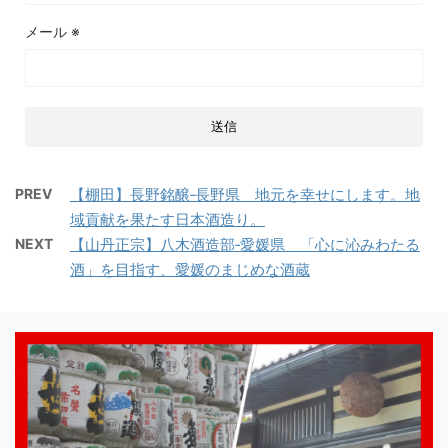
メール
※
PREV
【棚田】長野銘醸‐長野県 地元を幸せにします。地
域貢献を果たす日本酒造り。
NEXT
【山丹正宗】八木酒造部‐愛媛県 「心に沁みわたる
酒」を目指す、愛媛のまじめな酒蔵