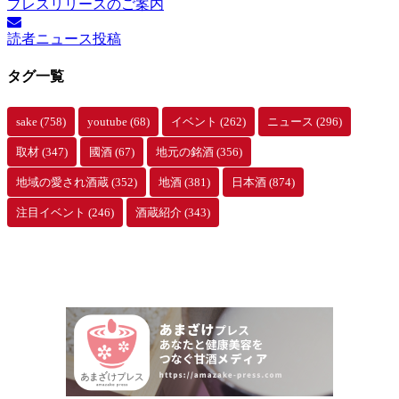
プレスリリースのご案内
カ
イ
読者ニュース投稿
ブ
タグ一覧
sake
(758)
youtube
(68)
イベント
(262)
ニュース
(296)
取材
(347)
國酒
(67)
地元の銘酒
(356)
地域の愛され酒蔵
(352)
地酒
(381)
日本酒
(874)
注目イベント
(246)
酒蔵紹介
(343)