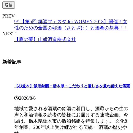
PREV
9/1【第5回 郷酒フェスタ for WOMEN 2018】開催！女
性のための全国の郷酒（さとざけ）と酒肴の祭典！！
NEXT
【鷹の夢】山盛酒造株式会社
新着記事
【杉並木】飯沼銘醸 ｰ 栃木県 ｰ こだわりと優しさを兼ね備えた酒蔵
2026/8/6
地域で愛される酒蔵の銘酒に着目し、酒蔵からの生の
声と和酒情報を読者の皆様にお届けする連載企画。今
回は、栃木県栃木市の飯沼銘醸を特集します。 文化8
年創業、200年以上受け継がれる伝統 ―酒蔵の歴史や