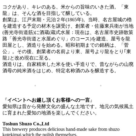
コクがあり、キレのある、米からの旨味のいきた酒。「東
龍」は、そんな酒を目指して醸している。
創業は、江戸末期・元治２年(1865年)。当時、名古屋城の櫓
を建造する予定の材木を譲受け、創業者・佐藤東兵衛が当地
(善光寺街道筋)に酒蔵(蔵式水屋：現在は、名古屋市史跡散策
路「善光寺街道と水屋めぐり」のコース)を建造、屋号を龍
田屋とし、酒造りを始める。昭和初期までの銘柄は、「菅
公」。その後、創業者の名前より東、屋号より龍をとり｢東
龍｣と改め現在に至る。
酒造りは、自家精米した米を使い手造りで、昔ながらの山廃
酒母の純米酒をはじめ、特定名称酒のみを醸造する。
『
イベントへお越し頂くお客様への一言
』
愛知県は昔から発酵文化の盛んな土地です。地元の気候風土
に育まれた愛知の地酒を楽しんでください。
Toshun Shuzo Co.,Ltd
This brewery produces delicious hand-made sake from shuzo
kotekimai,which the polish themselves.