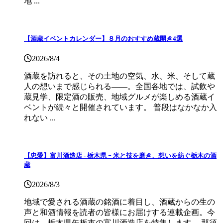
地 ...
【酒蔵イベントカレンダー】８月のおすすめ蔵開き4選
2026/8/4
酒蔵を訪れると、その土地の空気、水、米、そして蔵
人の想いまで感じられる——。全国各地では、試飲や
蔵見学、限定酒の販売、地域グルメが楽しめる酒蔵イ
ベントが続々と開催されています。 普段はなかなか入
れない ...
【忠愛】富川酒造店 ‐ 栃木県 ｰ 米と技を磨き、想いを紡ぐ栃木の酒
蔵
2026/8/3
地域で愛される酒蔵の銘酒に着目し、酒蔵からの生の
声と和酒情報を読者の皆様にお届けする連載企画。今
回は、栃木県矢板市の富川酒造店を特集します。 那須