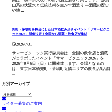
山系の伏流水と伝統技術を生かす酒造り ―酒蔵の歴史
や地 ...
兜町・茅場町を舞台にした日本酒飲み歩きイベント「サマーピクニ
ック2026」開催決定！全国から酒蔵・飲食店が集結
2026/7/31
サマーピクニック実⾏委員会は、全国の飲⾷店と酒蔵
がコラボしたイベント「サマーピクニック2026」を
2026年9月6日（日）に開催致します。会場となるの
は、東京日本橋兜町・茅場町近隣エリアの飲食店5店舗
...
月別アーカイブ
月
別
ライター募集のご案内
ア
ー