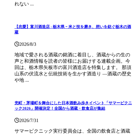
れない ...
【忠愛】富川酒造店 ‐ 栃木県 ｰ 米と技を磨き、想いを紡ぐ栃木の酒
蔵
2026/8/3
地域で愛される酒蔵の銘酒に着目し、酒蔵からの生の
声と和酒情報を読者の皆様にお届けする連載企画。今
回は、栃木県矢板市の富川酒造店を特集します。 那須
山系の伏流水と伝統技術を生かす酒造り ―酒蔵の歴史
や地 ...
兜町・茅場町を舞台にした日本酒飲み歩きイベント「サマーピクニ
ック2026」開催決定！全国から酒蔵・飲食店が集結
2026/7/31
サマーピクニック実⾏委員会は、全国の飲⾷店と酒蔵