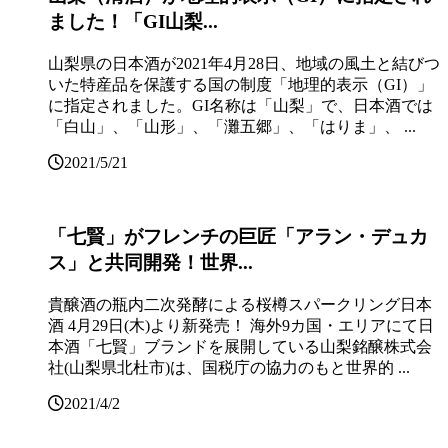
ました！「GI山梨...
山梨県の⽇本酒が2021年4⽉28⽇、地域の⾵⼟と結びつ
いた特産品を保護する国の制度「地理的表⽰（GI）」
に指定されました。GI名称は「山梨」で、日本酒では
「⽩⼭」、「⼭形」、「灘五郷」、「はりま」、 ...
2021/5/21
「七賢」がフレンチの巨匠「アラン・デュカ
ス」と共同開発！世界...
貴醸酒の瓶内二次発酵による桜樽スパークリング日本
酒 4月29日(木)より新発売！ 海外9カ国・エリアにて日
本酒「七賢」ブランドを展開している山梨銘醸株式会
社(山梨県北杜市)は、国税庁の協力のもと世界的 ...
2021/4/2