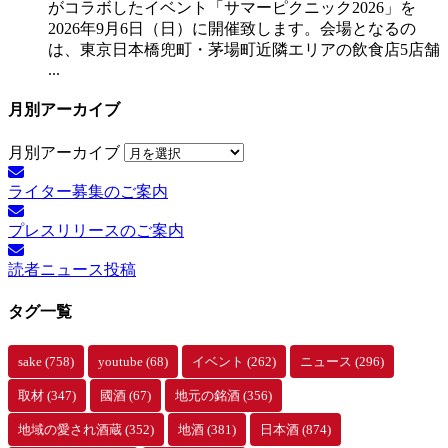
がコラボしたイベント「サマーピクニック2026」を
2026年9月6日（日）に開催致します。会場となるの
は、東京日本橋兜町・茅場町近隣エリアの飲食店5店舗
...
月別アーカイブ
月別アーカイブ
ライター募集のご案内
プレスリリースのご案内
読者ニュース投稿
タグ一覧
sake
(758)
youtube
(68)
イベント
(262)
ニュース
(296)
取材
(347)
國酒
(67)
地元の銘酒
(356)
地域の愛され酒蔵
(352)
地酒
(381)
日本酒
(874)