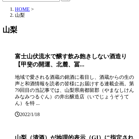
HOME
>
山梨
山梨
富士山伏流水で醸す飲み飽きしない酒造り
【甲斐の開運、北麓、冨...
地域で愛される酒蔵の銘酒に着目し、酒蔵からの生の
声と和酒情報を読者の皆様にお届けする連載企画。第
79回目の当記事では、山梨県南都留郡（やまなしけん
みなみつるぐん）の井出醸造店（いでじょうぞうて
ん）を特 ...
2022/1/18
山梨（清酒）が地理的表示（GI）に指定され