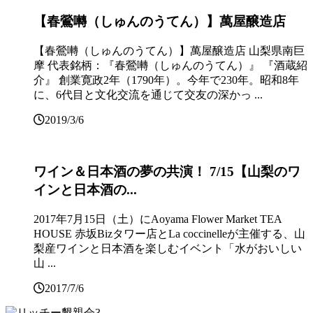
【春鶯囀（しゅんのうてん）】萬屋醸造店
【春鶯囀（しゅんのうてん）】萬屋醸造店 山梨県南巨
摩 代表銘柄：『春鶯囀（しゅんのうてん）』 『酒蔵紹
介』 創業寛政2年（1790年）。今年で230年。昭和8年
に、6代目と文化交流を通じて交友の深かっ ...
2019/3/6
ワイン＆日本酒の夢の共演！ 7/15【山梨のワ
インと日本酒の...
2017年7月15日（土）にAoyama Flower Market TEA
HOUSE 赤坂Bizタワー店とLa coccinelleが主催する、山
梨産ワインと日本酒を楽しむイベント「水がおいしい
山 ...
2017/7/6