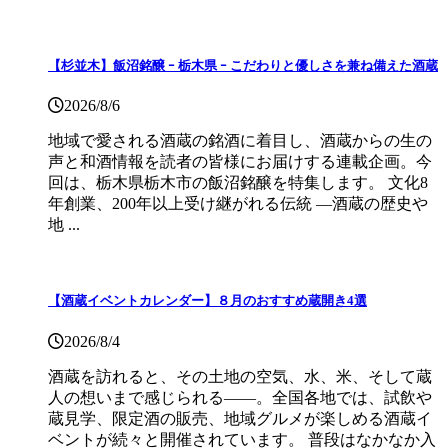
【杉並木】飯沼銘醸 ｰ 栃木県 ｰ こだわりと優しさを兼ね備えた酒蔵
2026/8/6
地域で愛される酒蔵の銘酒に着目し、酒蔵からの生の
声と和酒情報を読者の皆様にお届けする連載企画。今
回は、栃木県栃木市の飯沼銘醸を特集します。 文化8
年創業、200年以上受け継がれる伝統 ―酒蔵の歴史や
地 ...
【酒蔵イベントカレンダー】８月のおすすめ蔵開き4選
2026/8/4
酒蔵を訪れると、その土地の空気、水、米、そして蔵
人の想いまで感じられる——。全国各地では、試飲や
蔵見学、限定酒の販売、地域グルメが楽しめる酒蔵イ
ベントが続々と開催されています。 普段はなかなか入