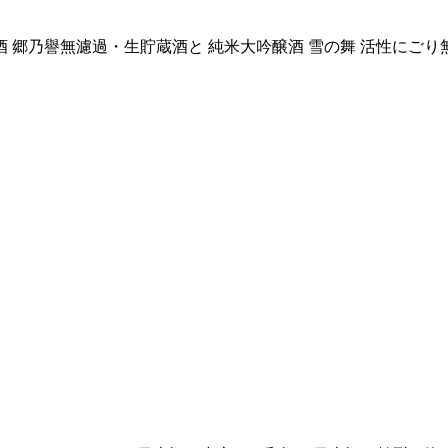
 郷乃譽無濾過・生貯蔵酒と 純米大吟醸酒 雪の舞 活性にご
。