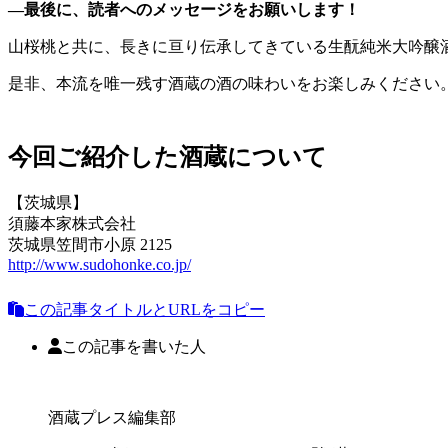
―最後に、読者へのメッセージをお願いします！
山桜桃と共に、⻑きに亘り伝承してきている生酛純米大吟醸酒
是非、本流を唯一残す酒蔵の酒の味わいをお楽しみください
今回ご紹介した酒蔵について
【茨城県】
須藤本家株式会社
茨城県笠間市小原 2125
http://www.sudohonke.co.jp/
この記事タイトルとURLをコピー
この記事を書いた人
酒蔵プレス編集部