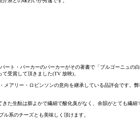
魚介系との味わいが秀逸です。
ロバート・パーカーのパーカーがその著書で「ブルゴーニュの白」
受賞して頂きました(TV 放映)。
ス・メアリー・ロビンソンの意向を継承している品評会です。
てきた生酛は膨よかで繊細で酸化臭がなく、余韻がとても繊細
ーブル系のチーズとも美味しく頂けます。