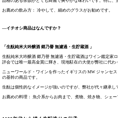
品格のある余韻がとても綺麗で爽やかな味わいです。特に、
お薦めの飲み方： 冷やして、細めのグラスがお勧めです。
―イチオシ商品はなんですか？
「生酛純米大吟醸酒 郷乃譽 無濾過・生貯蔵酒 」
生酛純米大吟醸酒 郷乃譽 無濾過・生貯蔵酒はワイン鑑定家
評会では唯一最高金賞に輝き、現地駐在の大使が弊社に代わって
ニューワールド・ワインを作ったイギリスの MW ジャンセ
の基幹の商品です。
生酛は個性的なイメージが強いのですが、弊社が代々継承し
お薦めの料理： 魚介系からお肉まで、煮物、焼き物、シェ