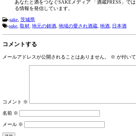
あなたと酒をつなぐSAKEメディア 「酒蔵PRESS」で
る情報を発信しています。
-
sake
,
茨城県
-
sake
,
取材
,
地元の銘酒
,
地域の愛され酒蔵
,
地酒
,
日本酒
コメントする
メールアドレスが公開されることはありません。
※
が付いて
コメント
※
名前
※
メール
※