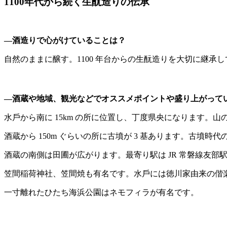
1100年代から続く生酛造りの伝承
―酒造りで心がけていることは？
自然のままに醸す。1100 年台からの生酛造りを大切に継承
―酒蔵や地域、観光などでオススメポイントや盛り上がって
水戶から南に 15km の所に位置し、丁度県央になります
酒蔵から 150m ぐらいの所に古墳が 3 基あります。古墳
酒蔵の南側は田圃が広がります。最寄り駅は JR 常磐線友部
笠間稲荷神社、笠間焼も有名です。水戶には徳川家由来の偕
一寸離れたひたち海浜公園はネモフィラが有名です。