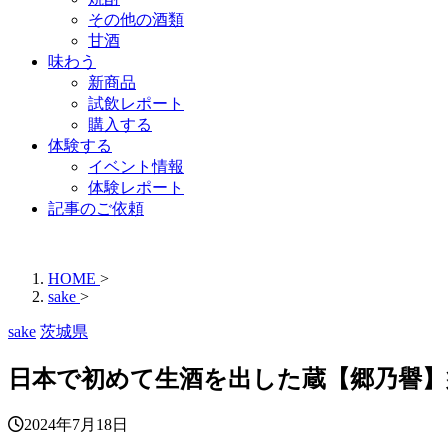
その他の酒類
甘酒
味わう
新商品
試飲レポート
購入する
体験する
イベント情報
体験レポート
記事のご依頼
HOME
>
sake
>
sake
茨城県
日本で初めて生酒を出した蔵【郷乃譽】
2024年7月18日