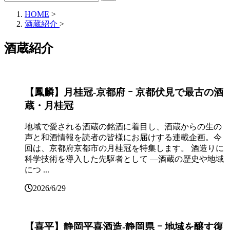
HOME
>
酒蔵紹介
>
酒蔵紹介
【鳳麟】月桂冠‐京都府 ｰ 京都伏見で最古の酒
蔵・月桂冠
地域で愛される酒蔵の銘酒に着目し、酒蔵からの生の
声と和酒情報を読者の皆様にお届けする連載企画。今
回は、京都府京都市の月桂冠を特集します。 酒造りに
科学技術を導入した先駆者として ―酒蔵の歴史や地域
につ ...
2026/6/29
【喜平】静岡平喜酒造‐静岡県 ｰ 地域を醸す復