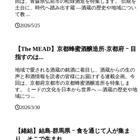
回は、青森県弘前市の松緑酒造を特集します。 伝統を
土台に、時代へ踏み出す蔵 ―酒蔵の歴史や地域につい
て教 ...
2026/5/25
【The MEAD】京都蜂蜜酒醸造所‐京都府 ｰ 目
指すのは...
地域で愛される酒蔵の銘酒に着目し、酒蔵からの生の
声と和酒情報を読者の皆様にお届けする連載企画。今
回は、京都府京都市の京都蜂蜜酒醸造所を特集しま
す。 ミードの文化を日本から世界へ ―酒蔵の歴史や地
域につ ...
2026/3/30
【緒結】結島‐群馬県 ｰ 食を通じて人が集ま
り、そこで生まれ...