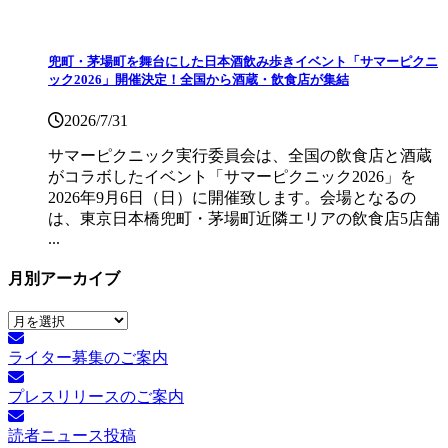
兜町・茅場町を舞台にした日本酒飲み歩きイベント「サマーピクニ
ック2026」開催決定！全国から酒蔵・飲食店が集結
2026/7/31
サマーピクニック実⾏委員会は、全国の飲⾷店と酒蔵
がコラボしたイベント「サマーピクニック2026」を
2026年9月6日（日）に開催致します。会場となるの
は、東京日本橋兜町・茅場町近隣エリアの飲食店5店舗
...
月別アーカイブ
月
別
ライター募集のご案内
ア
ー
プレスリリースのご案内
カ
イ
読者ニュース投稿
ブ