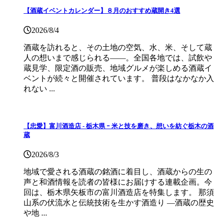
【酒蔵イベントカレンダー】８月のおすすめ蔵開き4選
2026/8/4
酒蔵を訪れると、その土地の空気、水、米、そして蔵
人の想いまで感じられる——。全国各地では、試飲や
蔵見学、限定酒の販売、地域グルメが楽しめる酒蔵イ
ベントが続々と開催されています。 普段はなかなか入
れない ...
【忠愛】富川酒造店 ‐ 栃木県 ｰ 米と技を磨き、想いを紡ぐ栃木の酒
蔵
2026/8/3
地域で愛される酒蔵の銘酒に着目し、酒蔵からの生の
声と和酒情報を読者の皆様にお届けする連載企画。今
回は、栃木県矢板市の富川酒造店を特集します。 那須
山系の伏流水と伝統技術を生かす酒造り ―酒蔵の歴史
や地 ...