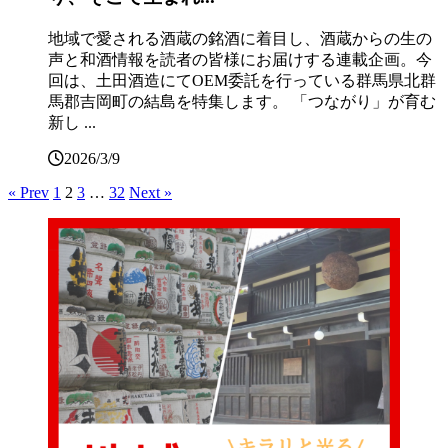
地域で愛される酒蔵の銘酒に着目し、酒蔵からの生の
声と和酒情報を読者の皆様にお届けする連載企画。今
回は、土田酒造にてOEM委託を行っている群馬県北群
馬郡吉岡町の結島を特集します。 「つながり」が育む
新し ...
2026/3/9
« Prev
1
2
3
…
32
Next »