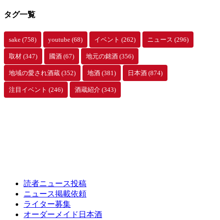
タグ一覧
sake
(758)
youtube
(68)
イベント
(262)
ニュース
(296)
取材
(347)
國酒
(67)
地元の銘酒
(356)
地域の愛され酒蔵
(352)
地酒
(381)
日本酒
(874)
注目イベント
(246)
酒蔵紹介
(343)
読者ニュース投稿
ニュース掲載依頼
ライター募集
オーダーメイド日本酒