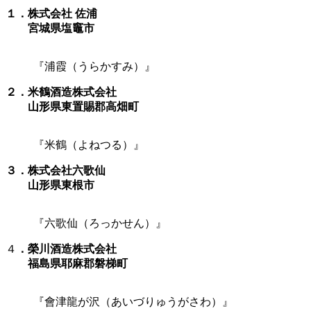
１．株式会社 佐浦
宮城県塩竈市
『浦霞（うらかすみ）』
２．米鶴酒造株式会社
山形県東置賜郡高畑町
『米鶴（よねつる）』
３．株式会社六歌仙
山形県東根市
『六歌仙（ろっかせん）』
４
．榮川酒造株式会社
福島県耶麻郡磐梯町
『會津龍が沢（あいづりゅうがさわ）』