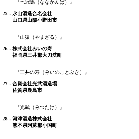
『七冠馬（ななかんば）』
25．永山酒造合名会社
山口県
山陽小野田市
『山猿（やまざる）』
26．株式会社みいの寿
福岡県三井郡
大刀洗町
『三井の寿（みいのことぶき）』
27．合資会社光武酒造場
佐賀県鹿島市
『光武（みつたけ）』
28．河津酒造株式会社
熊本県阿蘇郡小国町