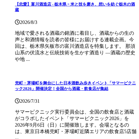
【忠愛】富川酒造店 ‐ 栃木県 ｰ 米と技を磨き、想いを紡ぐ栃木の酒
蔵
2026/8/3
地域で愛される酒蔵の銘酒に着目し、酒蔵からの生の
声と和酒情報を読者の皆様にお届けする連載企画。今
回は、栃木県矢板市の富川酒造店を特集します。 那須
山系の伏流水と伝統技術を生かす酒造り ―酒蔵の歴史
や地 ...
兜町・茅場町を舞台にした日本酒飲み歩きイベント「サマーピクニ
ック2026」開催決定！全国から酒蔵・飲食店が集結
2026/7/31
サマーピクニック実⾏委員会は、全国の飲⾷店と酒蔵
がコラボしたイベント「サマーピクニック2026」を
2026年9月6日（日）に開催致します。会場となるの
は、東京日本橋兜町・茅場町近隣エリアの飲食店5店舗
...