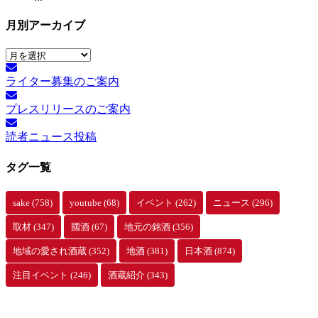
月別アーカイブ
月
別
ライター募集のご案内
ア
ー
プレスリリースのご案内
カ
イ
読者ニュース投稿
ブ
タグ一覧
sake
(758)
youtube
(68)
イベント
(262)
ニュース
(296)
取材
(347)
國酒
(67)
地元の銘酒
(356)
地域の愛され酒蔵
(352)
地酒
(381)
日本酒
(874)
注目イベント
(246)
酒蔵紹介
(343)